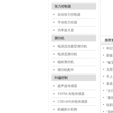
张力控制器
自动张力控制器
手动张力控器
功率放大器
测功机
推荐
电涡流负载型测功机
年纪
电涡流测功机
新版
磁粉测功机
“敏
戈壁
测功机配件
手上
纠偏控制
衰老
超声波传感器
“次
YDTM-光电传感器
“夏
CDD-40N光电传感器
目
短剧
机械执行机构
“异