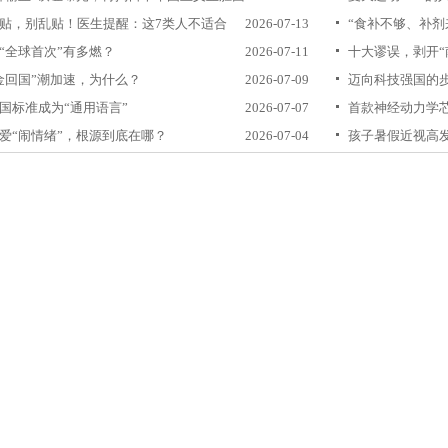
贴，别乱贴！医生提醒：这7类人不适合
2026-07-13
“食补不够、补剂
“全球首次”有多燃？
2026-07-11
十大谬误，剥开“
金回国”潮加速，为什么？
2026-07-09
迈向科技强国的
国标准成为“通用语言”
2026-07-07
首款神经动力学
爱“闹情绪”，根源到底在哪？
2026-07-04
孩子暑假近视高发
收