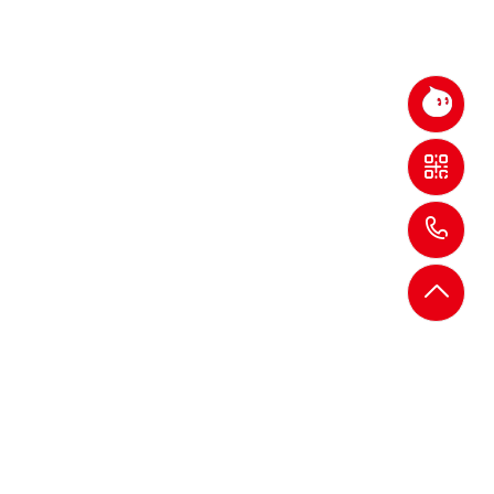
淘
宝
店
1
铺