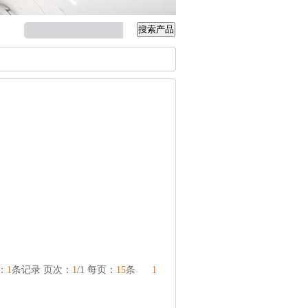
：
1
条记录 页次：
1
/1 每页：
15
条
1