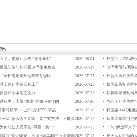
资讯
大了，也别让肌肉“悄悄退休”
2026-08-01
外交部：强烈敦
近视防治与斜弱视诊疗指南发布
2026-07-29
毒害
诊疗手段与保险
宝”家长需要避开这些养育误区
2026-07-25
吗？
外贸不再只拼价
滩上建起零碳石化工厂
2026-07-25
我国牵头制定的
反复长小水疱怎么办
2026-07-23
我科学家研制出
过程中，大脑“防线”是如何失守的
2026-07-20
当心！肚子里的“
日零时起保”----上午投保下午事故……
2026-07-18
我国碳-14核电
练三伏”怎么练？专家：要讲究方法，不能盲
2026-07-17
我国太阳能电池
为何总让人忍不住“再看一集”？
2026-07-15
一句“解放军来了
种输血”铁证曝光，再揭日本军国主义血腥面
2026-07-15
夏天运动90%的