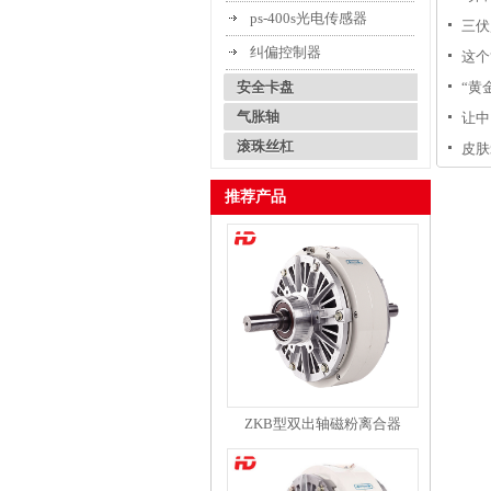
ps-400s光电传感器
纱！
三伏
纠偏控制器
这个
安全卡盘
“黄
气胀轴
让中
滚珠丝杠
皮肤
推荐产品
ZKB型双出轴磁粉离合器