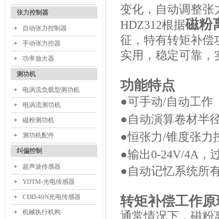
变化，自动调整张
张力控制器
磁粉
HDZ312根据
自动张力控制器
征，特有转矩补偿
手动张力控器
实用，稳定可靠，
功率放大器
测功机
功能特点
电涡流负载型测功机
●
可手动/自动工
电涡流测功机
●
自动演算卷材半
磁粉测功机
●
恒张力/锥度张力
测功机配件
纠偏控制
●
输出0-24V/4
超声波传感器
●
自动记忆系统所
YDTM-光电传感器
CDD-40N光电传感器
转矩补偿工作原
机械执行机构
通常情况下，磁粉