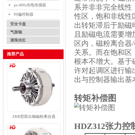
ps-400s光电传感器
系并非非完全线性
纠偏控制器
性区，饱和非线性
出转矩滞后于励磁
安全卡盘
气胀轴
且励磁电流需要增
滚珠丝杠
区内，磁粉离合器
关系。而在饱和区
推荐产品
根本不增大。基于磁
许对起调区进行输
出与控制器输出基
转矩补偿图
ZKB型双出轴磁粉离合器
HDZ312
张力控